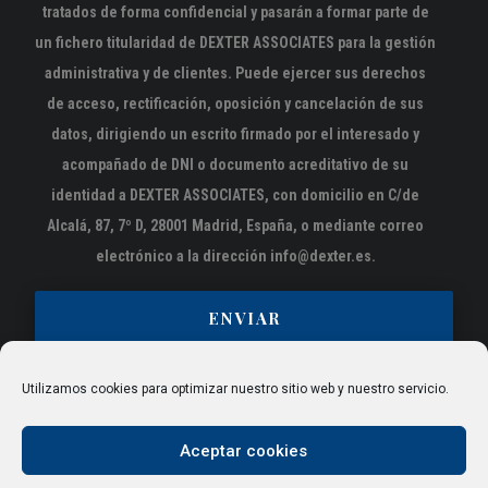
tratados de forma confidencial y pasarán a formar parte de
un fichero titularidad de DEXTER ASSOCIATES para la gestión
administrativa y de clientes. Puede ejercer sus derechos
de acceso, rectificación, oposición y cancelación de sus
datos, dirigiendo un escrito firmado por el interesado y
acompañado de DNI o documento acreditativo de su
identidad a DEXTER ASSOCIATES, con domicilio en C/de
Alcalá, 87, 7º D, 28001 Madrid, España, o mediante correo
electrónico a la dirección info@dexter.es.
Utilizamos cookies para optimizar nuestro sitio web y nuestro servicio.
Aceptar cookies
© 2021 Dexter Associates — Creado por
Demadi
|
Aviso Legal
|
Política de Privacidad